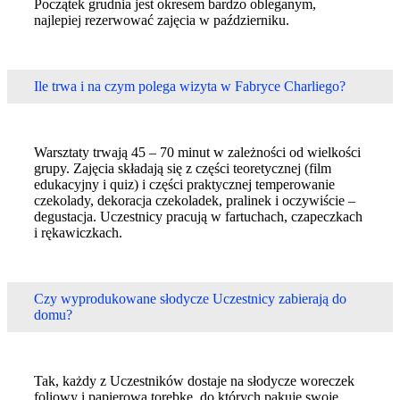
Początek grudnia jest okresem bardzo obleganym,
najlepiej rezerwować zajęcia w październiku.
Ile trwa i na czym polega wizyta w Fabryce Charliego?
Warsztaty trwają 45 – 70 minut w zależności od wielkości
grupy. Zajęcia składają się z części teoretycznej (film
edukacyjny i quiz) i części praktycznej temperowanie
czekolady, dekoracja czekoladek, pralinek i oczywiście –
degustacja. Uczestnicy pracują w fartuchach, czapeczkach
i rękawiczkach.
Czy wyprodukowane słodycze Uczestnicy zabierają do
domu?
Tak, każdy z Uczestników dostaje na słodycze woreczek
foliowy i papierową torebkę, do których pakuje swoje